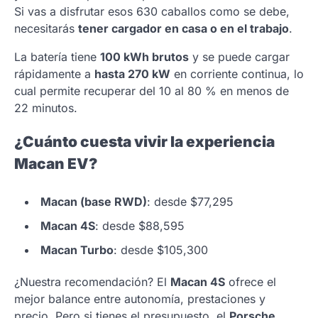
Si vas a disfrutar esos 630 caballos como se debe,
necesitarás
tener cargador en casa o en el trabajo
.
La batería tiene
100 kWh brutos
y se puede cargar
rápidamente a
hasta 270 kW
en corriente continua, lo
cual permite recuperar del 10 al 80 % en menos de
22 minutos.
¿Cuánto cuesta vivir la experiencia
Macan EV?
Macan (base RWD)
: desde $77,295
Macan 4S
: desde $88,595
Macan Turbo
: desde $105,300
¿Nuestra recomendación? El
Macan 4S
ofrece el
mejor balance entre autonomía, prestaciones y
precio. Pero si tienes el presupuesto, el
Porsche