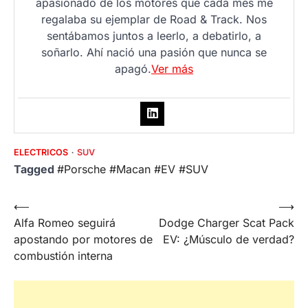
apasionado de los motores que cada mes me
regalaba su ejemplar de Road & Track. Nos
sentábamos juntos a leerlo, a debatirlo, a
soñarlo. Ahí nació una pasión que nunca se
apagó.
Ver más
ELECTRICOS
SUV
Tagged
#Porsche #Macan #EV #SUV
Post
⟵
⟶
Alfa Romeo seguirá
Dodge Charger Scat Pack
navigation
apostando por motores de
EV: ¿Músculo de verdad?
combustión interna