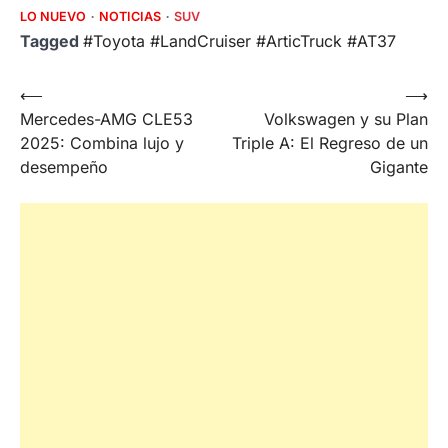
LO NUEVO
NOTICIAS
SUV
Tagged
#Toyota #LandCruiser #ArticTruck #AT37
Post
⟵
⟶
Mercedes-AMG CLE53
Volkswagen y su Plan
navigation
2025: Combina lujo y
Triple A: El Regreso de un
desempeño
Gigante