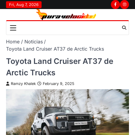
Skip
Fri, Aug 7, 2026
Facebook
Insta
to
content
Home
Noticias
Toyota Land Cruiser AT37 de Arctic Trucks
Toyota Land Cruiser AT37 de
Arctic Trucks
Ramzy Khalek
February 9, 2025