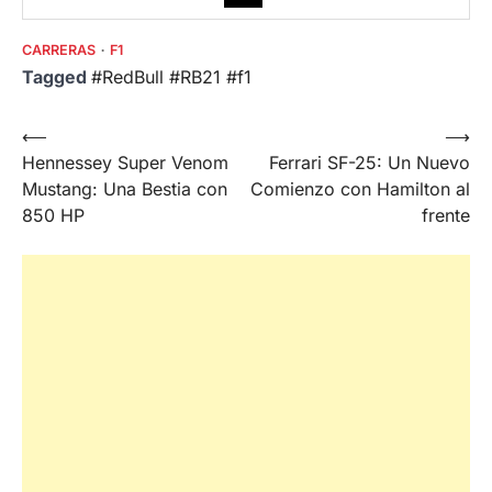
CARRERAS
F1
Tagged
#RedBull #RB21 #f1
Post
⟵
⟶
Hennessey Super Venom
Ferrari SF-25: Un Nuevo
navigation
Mustang: Una Bestia con
Comienzo con Hamilton al
850 HP
frente