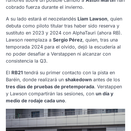
rumores sobre un posible cambio a
Aston Martin
han
cobrado fuerza durante el invierno.
A su lado estará el neozelandés
Liam Lawson
, quien
debuta como piloto titular tras haber sido reserva y
sustituto en 2023 y 2024 con AlphaTauri (ahora RB).
Lawson reemplaza a
Sergio Pérez
, quien, tras una
temporada 2024 para el olvido, dejó la escudería al
no poder desafiar a Verstappen ni alcanzar con
consistencia la Q3.
El
RB21
tendrá su primer contacto con la pista en
Baréin, donde realizará un
shakedown
antes de los
tres días de pruebas de pretemporada
. Verstappen
y Lawson compartirán las sesiones, con
un día y
medio de rodaje cada uno
.