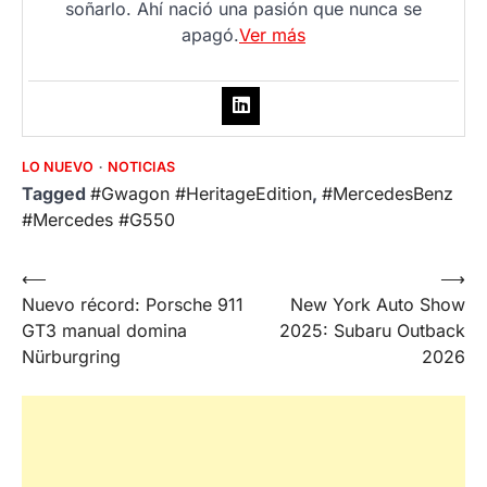
soñarlo. Ahí nació una pasión que nunca se
apagó.
Ver más
LO NUEVO
NOTICIAS
Tagged
#Gwagon #HeritageEdition
,
#MercedesBenz
#Mercedes #G550
Post
⟵
⟶
Nuevo récord: Porsche 911
New York Auto Show
navigation
GT3 manual domina
2025: Subaru Outback
Nürburgring
2026