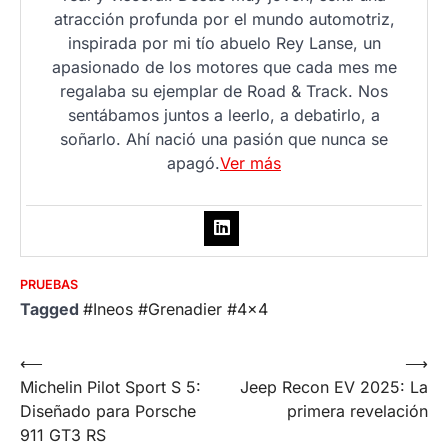
atracción profunda por el mundo automotriz,
inspirada por mi tío abuelo Rey Lanse, un
apasionado de los motores que cada mes me
regalaba su ejemplar de Road & Track. Nos
sentábamos juntos a leerlo, a debatirlo, a
soñarlo. Ahí nació una pasión que nunca se
apagó.
Ver más
PRUEBAS
Tagged
#Ineos #Grenadier #4x4
Post
⟵
⟶
Michelin Pilot Sport S 5:
Jeep Recon EV 2025: La
navigation
Diseñado para Porsche
primera revelación
911 GT3 RS