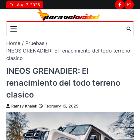
Skip
Fri, Aug 7, 2026
Facebook
Insta
to
content
Home
Pruebas
INEOS GRENADIER: El renacimiento del todo terreno
clasico
INEOS GRENADIER: El
renacimiento del todo terreno
clasico
Ramzy Khalek
February 15, 2025