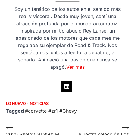
Soy un fanático de los autos en el sentido más
real y visceral. Desde muy joven, sentí una
atracción profunda por el mundo automotriz,
inspirada por mi tío abuelo Rey Lanse, un
apasionado de los motores que cada mes me
regalaba su ejemplar de Road & Track. Nos
sentábamos juntos a leerlo, a debatirlo, a
soñarlo. Ahí nació una pasión que nunca se
apagó.
Ver más
LO NUEVO
NOTICIAS
Tagged
#corvette #zr1 #Chevy
Post
⟵
⟶
2025 Shelby GT350: El
Nuestra selección Los