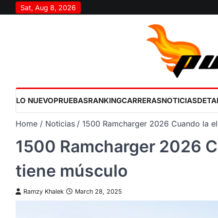
Skip
Sat, Aug 8, 2026
to
content
LO NUEVO
PRUEBAS
RANKING
CARRERAS
NOTICIAS
DETA
Home
Noticias
1500 Ramcharger 2026 Cuando la ele
1500 Ramcharger 2026 Cua
tiene músculo
Ramzy Khalek
March 28, 2025