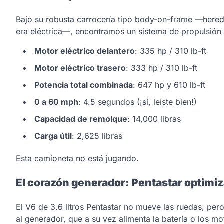
Bajo su robusta carrocería tipo body-on-frame —here
era eléctrica—, encontramos un sistema de propulsión
Motor eléctrico delantero
: 335 hp / 310 lb-ft
Motor eléctrico trasero
: 333 hp / 310 lb-ft
Potencia total combinada
: 647 hp y 610 lb-ft
0 a 60 mph
: 4.5 segundos (¡sí, leíste bien!)
Capacidad de remolque
: 14,000 libras
Carga útil
: 2,625 libras
Esta camioneta no está jugando.
El corazón generador: Pentastar optimi
El V6 de 3.6 litros Pentastar no mueve las ruedas, per
al generador, que a su vez alimenta la batería o los m