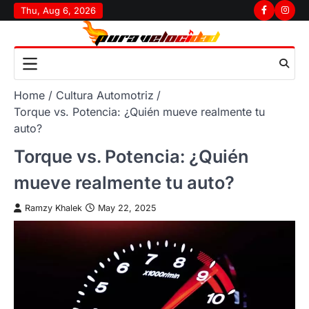
Skip
Thu, Aug 6, 2026
Facebook
Insta
to
content
Home
Cultura Automotriz
Torque vs. Potencia: ¿Quién mueve realmente tu
auto?
Torque vs. Potencia: ¿Quién
mueve realmente tu auto?
Ramzy Khalek
May 22, 2025