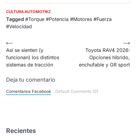
CULTURA AUTOMOTRIZ
Tagged
#Torque #Potencia #Motores #Fuerza
#Velocidad
Post
⟵
⟶
Así se sienten (y
Toyota RAV4 2026:
navigation
funcionan) los distintos
Opciones hibrido,
sistemas de tracción
enchufable y GR sport
Deja tu comentario
Comentarios Facebook
Default Comments (0)
Recientes