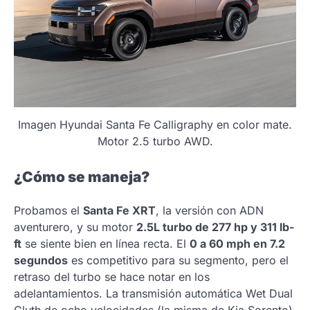
Imagen Hyundai Santa Fe Calligraphy en color mate.
Motor 2.5 turbo AWD.
¿Cómo se maneja?
Probamos el
Santa Fe XRT
, la versión con ADN
aventurero, y su motor
2.5L turbo de 277 hp y 311 lb-
ft
se siente bien en línea recta. El
0 a 60 mph en 7.2
segundos
es competitivo para su segmento, pero el
retraso del turbo se hace notar en los
adelantamientos. La transmisión automática Wet Dual
Cluth de ocho velocidades (la misma de Kia Sorento)