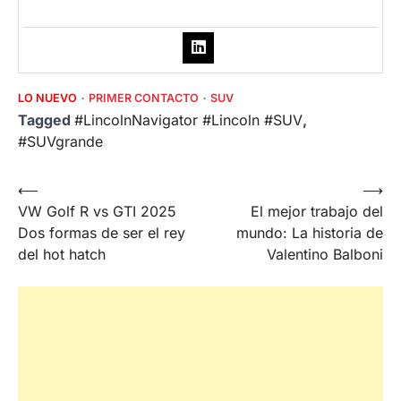
LO NUEVO
PRIMER CONTACTO
SUV
Tagged
#LincolnNavigator #Lincoln #SUV
,
#SUVgrande
Post
⟵
⟶
VW Golf R vs GTI 2025
El mejor trabajo del
navigation
Dos formas de ser el rey
mundo: La historia de
del hot hatch
Valentino Balboni