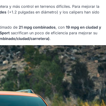
era y más control en terrenos difíciles. Para mejorar la
ndes
(+1.2 pulgadas en diámetro) y los calipers han sido
stimado de
21 mpg combinados
, con
19 mpg en ciudad y
lSport
sacrifican un poco de eficiencia para mejorar su
mbinado/ciudad/carretera)
.