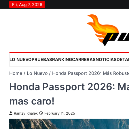
Skip
Fri, Aug 7, 2026
to
content
LO NUEVO
PRUEBAS
RANKING
CARRERAS
NOTICIAS
DETA
Home
Lo Nuevo
Honda Passport 2026: Más Robust
Honda Passport 2026: Má
mas caro!
Ramzy Khalek
February 11, 2025