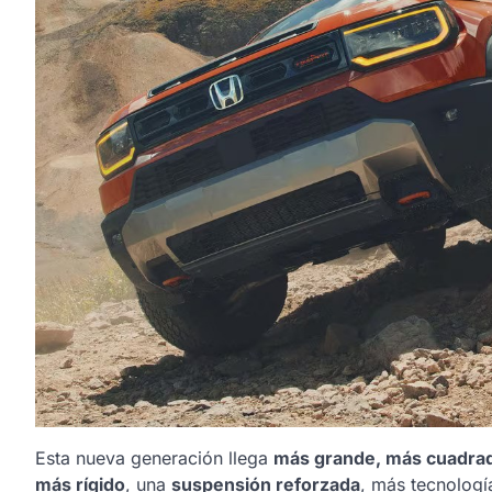
Esta nueva generación llega
más grande, más cuadrad
más rígido
, una
suspensión reforzada
, más tecnologí