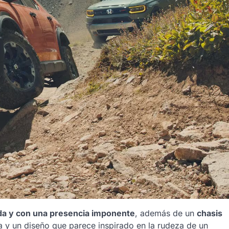
a y con una presencia imponente
, además de un
chasis
a y un diseño que parece inspirado en la rudeza de un