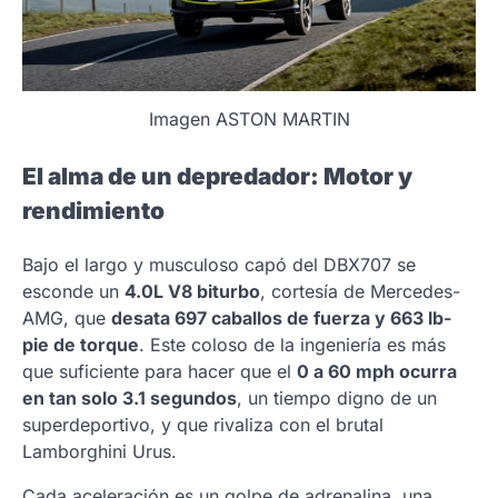
Imagen ASTON MARTIN
El alma de un depredador: Motor y
rendimiento
Bajo el largo y musculoso capó del DBX707 se
esconde un
4.0L V8 biturbo
, cortesía de Mercedes-
AMG, que
desata 697 caballos de fuerza y 663 lb-
pie de torque
. Este coloso de la ingeniería es más
que suficiente para hacer que el
0 a 60 mph ocurra
en tan solo 3.1 segundos
, un tiempo digno de un
superdeportivo, y que rivaliza con el brutal
Lamborghini Urus.
Cada aceleración es un golpe de adrenalina, una