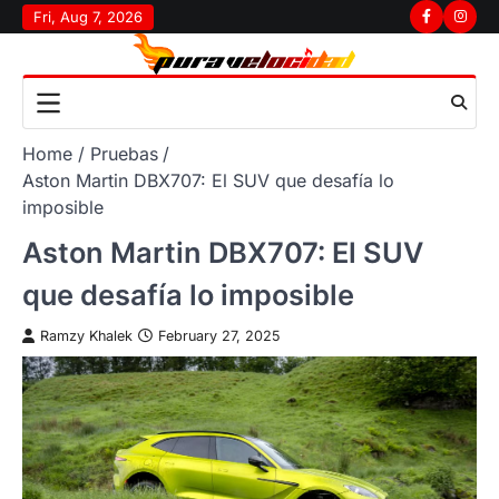
Skip
Fri, Aug 7, 2026
Facebook
Insta
to
content
Home
Pruebas
Aston Martin DBX707: El SUV que desafía lo
imposible
Aston Martin DBX707: El SUV
que desafía lo imposible
Ramzy Khalek
February 27, 2025