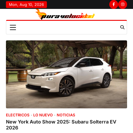
Skip
Mon, Aug 10, 2026
Facebook
Insta
to
content
ELECTRICOS
LO NUEVO
NOTICIAS
New York Auto Show 2025: Subaru Solterra EV
2026