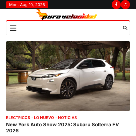
Skip
Mon, Aug 10, 2026
Facebook
Insta
to
content
ELECTRICOS
LO NUEVO
NOTICIAS
New York Auto Show 2025: Subaru Solterra EV
2026