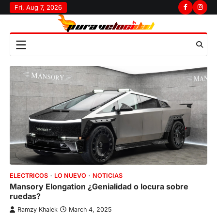
Skip
Fri, Aug 7, 2026
Facebook
Insta
to
content
ELECTRICOS
LO NUEVO
NOTICIAS
Mansory Elongation ¿Genialidad o locura sobre
ruedas?
Ramzy Khalek
March 4, 2025